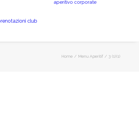
aperitivo
corporate
renotazioni club
Home
Menu Aperitif
3 (1)(1)