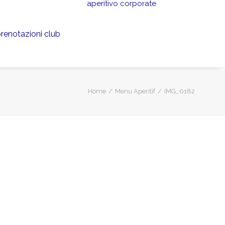
aperitivo
corporate
renotazioni club
Home
Menu Aperitif
IMG_0182