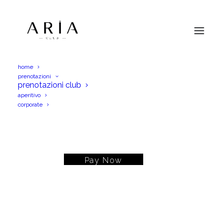
home
prenotazioni
prenotazioni club
aperitivo
Payment Service
corporate
€510.00
Pay Now