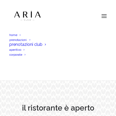
home
prenotazioni
prenotazioni club
prenotazioni
ristorante
aperitivo
corporate
il ristorante è aperto