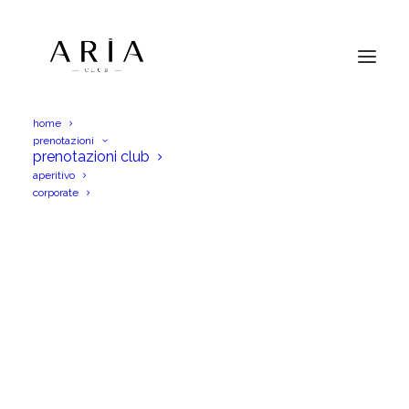
home
prenotazioni
MILANO PARTY
prenotazioni club
aperitivo
Home
Home
MILANO PARTY
corporate