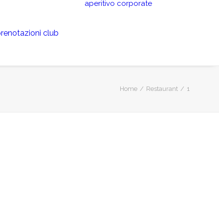
aperitivo
corporate
renotazioni club
Home
Restaurant
1