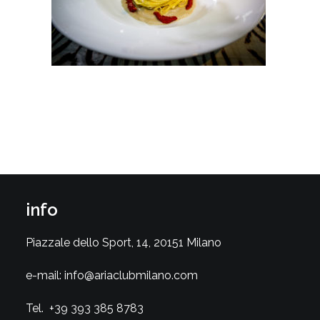
info
Piazzale dello Sport, 14, 20151 Milano
e-mail:
info@ariaclubmilano.com
Tel.
+39 393 385 8783