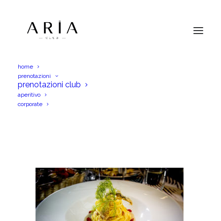
home
prenotazioni
Siganture-bg
prenotazioni club
aperitivo
Home
Menu Ristorante
Siganture-bg
corporate