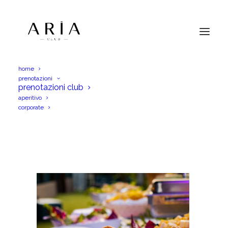
home
prenotazioni
aperitif3
prenotazioni club
aperitivo
Home
aperitif3
aperitif3
corporate