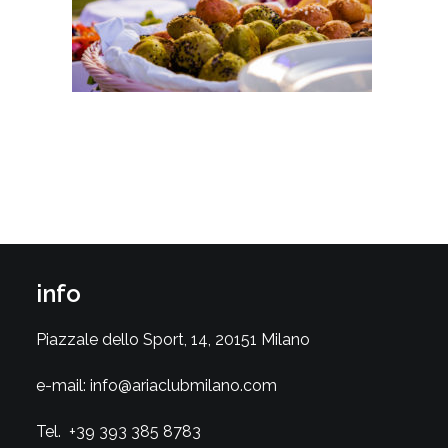
info
Piazzale dello Sport, 14, 20151 Milano
e-mail:
info@ariaclubmilano.com
Tel.
+39 393 385 8783