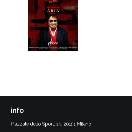
info
Piazzale dello Sport, 14, 20151 Milano