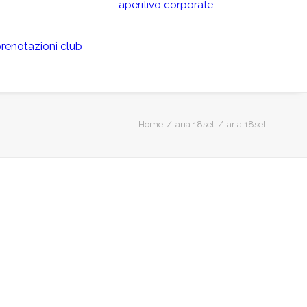
aperitivo
corporate
renotazioni club
Home
aria 18set
aria 18set