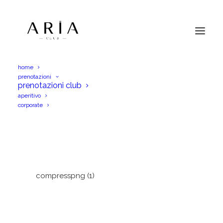
home
prenotazioni
compresspng (1)
prenotazioni club
aperitivo
Home
compresspng (1)
compresspng (1)
corporate
compresspng (1)