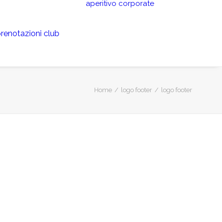
aperitivo
corporate
renotazioni club
Home
logo footer
logo footer