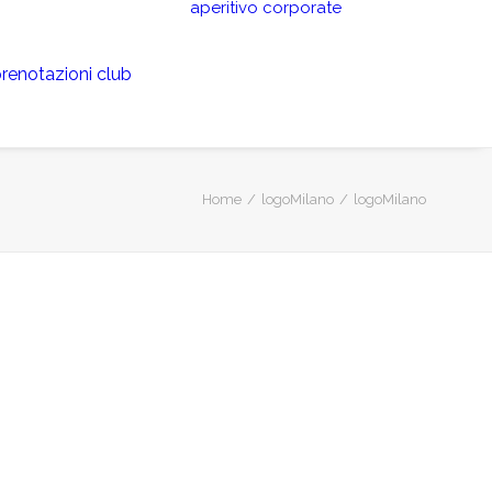
aperitivo
corporate
renotazioni club
Home
logoMilano
logoMilano