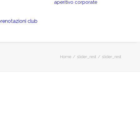
aperitivo
corporate
renotazioni club
Home
slider_rest
slider_rest